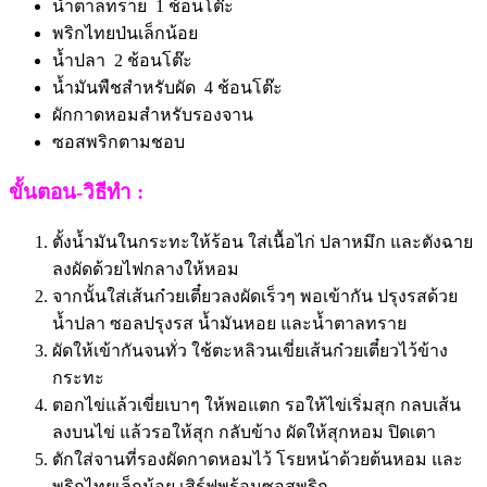
น้ำตาลทราย 1 ช้อนโต๊ะ
พริกไทยป่นเล็กน้อย
น้ำปลา 2 ช้อนโต๊ะ
น้ำมันพืชสำหรับผัด 4 ช้อนโต๊ะ
ผักกาดหอมสำหรับรองจาน
ซอสพริกตามชอบ
ขั้นตอน-วิธีทำ :
ตั้งน้ำมันในกระทะให้ร้อน ใส่เนื้อไก่ ปลาหมึก และตังฉาย
ลงผัดด้วยไฟกลางให้หอม
จากนั้นใส่เส้นก๋วยเตี๋ยวลงผัดเร็วๆ พอเข้ากัน ปรุงรสด้วย
น้ำปลา ซอลปรุงรส น้ำมันหอย และน้ำตาลทราย
ผัดให้เข้ากันจนทั่ว ใช้ตะหลิวนเขี่ยเส้นก๋วยเตี๋ยวไว้ข้าง
กระทะ
ตอกไข่แล้วเขี่ยเบาๆ ให้พอแตก รอให้ไข่เริ่มสุก กลบเส้น
ลงบนไข่ แล้วรอให้สุก กลับข้าง ผัดให้สุกหอม ปิดเตา
ตักใส่จานที่รองผัดกาดหอมไว้ โรยหน้าด้วยต้นหอม และ
พริกไทยเล็กน้อย เสิร์ฟพร้อมซอสพริก