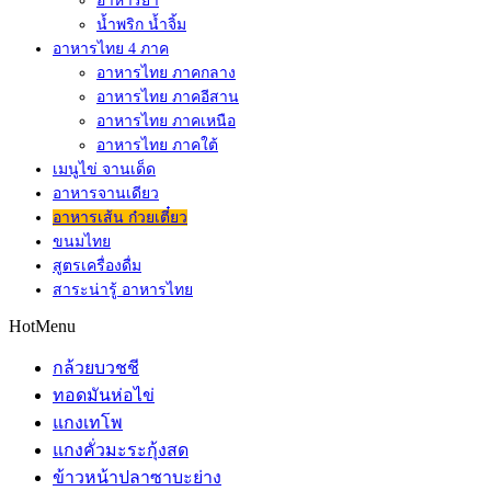
อาหารยำ
น้ำพริก น้ำจิ้ม
อาหารไทย 4 ภาค
อาหารไทย ภาคกลาง
อาหารไทย ภาคอีสาน
อาหารไทย ภาคเหนือ
อาหารไทย ภาคใต้
เมนูไข่ จานเด็ด
อาหารจานเดียว
อาหารเส้น ก๋วยเตี๋ยว
ขนมไทย
สูตรเครื่องดื่ม
สาระน่ารู้ อาหารไทย
HotMenu
กล้วยบวชชี
ทอดมันห่อไข่
แกงเทโพ
แกงคั่วมะระกุ้งสด
ข้าวหน้าปลาซาบะย่าง