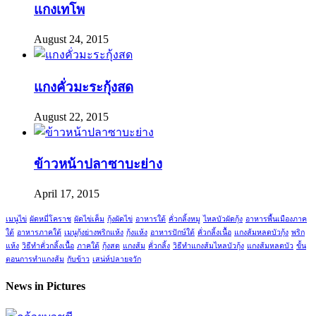
แกงเทโพ
August 24, 2015
แกงคั่วมะระกุ้งสด
August 22, 2015
ข้าวหน้าปลาซาบะย่าง
April 17, 2015
เมนูไข่
ผัดหมี่โคราช
ผัดไข่เค็ม
กุ้งผัดไข่
อาหารใต้
คั่วกลิ้งหมู
ไหลบัวผัดกุ้ง
อาหารพื้นเมืองภาค
ใต้
อาหารภาคใต้
เมนูกุ้งย่างพริกแห้ง
กุ้งแห้ง
อาหารปักษ์ใต้
คั่วกลิ้งเนื้อ
แกงส้มหลดบัวกุ้ง
พริก
แห้ง
วิธีทำคั่วกลิ้งเนื้อ
ภาคใต้
กุ้งสด
แกงส้ม
คั่วกลิ้ง
วิธีทำแกงส้มไหลบัวกุ้ง
แกงส้มหลดบัว
ขั้น
ตอนการทำแกงส้ม
กับข้าว
เสน่ห์ปลายจวัก
News in Pictures