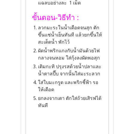
แฉลบอย่างละ 1 เม็ด
ขั้นตอน-วิธีทำ :
ลวกมะระในน้ำเดือดจนสุก ตัก
ขึ้นแช่น้ำเย็นทันที แล้วยกขึ้นให้
สะเด็ดน้ำ พักไว้
ผัดน้ำพริกแกงกับน้ำมันด้วยไฟ
กลางจนหอม ใส่กุ้งลงผัดพอสุก
เติมกะทิ ปรุงรสด้วยน้ำปลาและ
น้ำตาลปี๊บ จากนั้นใส่มะระลวก
ใส่ใบมะกรูด และพริกชี้ฟ้า รอ
ให้เดือด
ยกลงจากเตา ตักใส่ถ้วยเสิรฟได้
ทันที