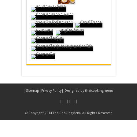
|
Sitemap
|
Privacy Policy
| Designed by
thaicookingmenu
© Copyright 2014 ThaiCookingMenu All Rights Reserved