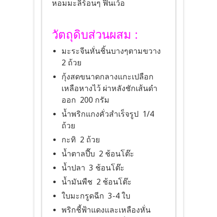
หอมมะลิร้อนๆ ฟินเว้อ
วัตถุดิบส่วนผสม :
มะระจีนหั่นชิ้นบางๆตามขวาง
2 ถ้วย
กุ้งสดขนาดกลางแกะเปลือก
เหลือหางไว้ ผ่าหลังชักเส้นดำ
ออก 200 กรัม
น้ำพริกแกงคั่วสำเร็จรูป 1/4
ถ้วย
กะทิ 2 ถ้วย
น้ำตาลปี๊บ 2 ช้อนโต๊ะ
น้ำปลา 3 ช้อนโต๊ะ
น้ำมันพืช 2 ช้อนโต๊ะ
ใบมะกรูดฉีก 3-4 ใบ
พริกชี้ฟ้าแดงและเหลืองหั่น