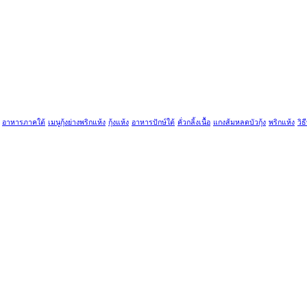
อาหารภาคใต้
เมนูกุ้งย่างพริกแห้ง
กุ้งแห้ง
อาหารปักษ์ใต้
คั่วกลิ้งเนื้อ
แกงส้มหลดบัวกุ้ง
พริกแห้ง
วิธ