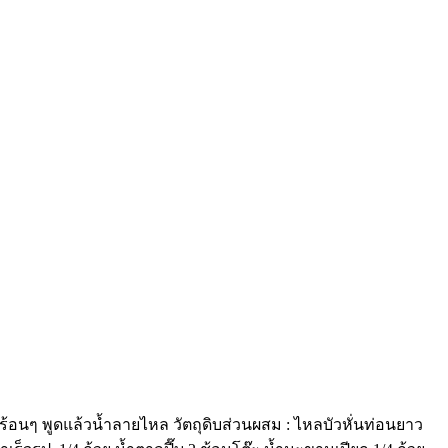
้อนๆ พูดแล้วน้ำลายไหล วัตถุดิบส่วนผสม : ไหลบัวหั่นท่อนยาว