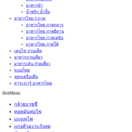
อาหารยำ
น้ำพริก น้ำจิ้ม
อาหารไทย 4 ภาค
อาหารไทย ภาคกลาง
อาหารไทย ภาคอีสาน
อาหารไทย ภาคเหนือ
อาหารไทย ภาคใต้
เมนูไข่ จานเด็ด
อาหารจานเดียว
อาหารเส้น ก๋วยเตี๋ยว
ขนมไทย
สูตรเครื่องดื่ม
สาระน่ารู้ อาหารไทย
HotMenu
กล้วยบวชชี
ทอดมันห่อไข่
แกงเทโพ
แกงคั่วมะระกุ้งสด