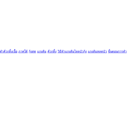
ีทำคั่วกลิ้งเนื้อ
ภาคใต้
กุ้งสด
แกงส้ม
คั่วกลิ้ง
วิธีทำแกงส้มไหลบัวกุ้ง
แกงส้มหลดบัว
ขั้นตอนการทำ