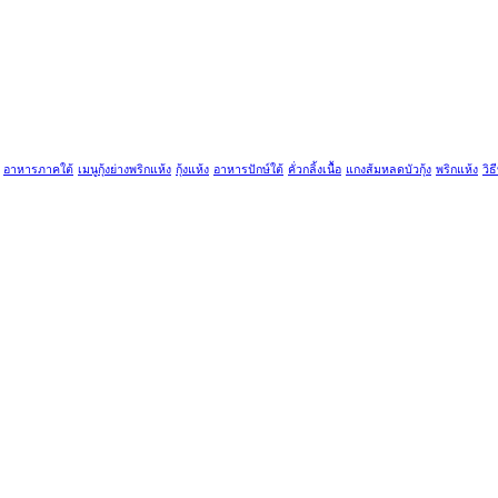
อาหารภาคใต้
เมนูกุ้งย่างพริกแห้ง
กุ้งแห้ง
อาหารปักษ์ใต้
คั่วกลิ้งเนื้อ
แกงส้มหลดบัวกุ้ง
พริกแห้ง
วิธ