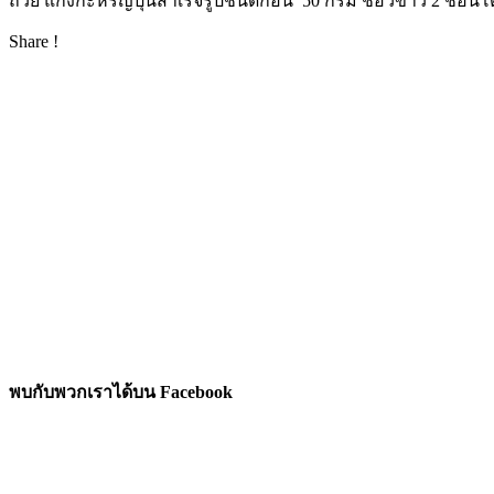
ถ้วย แกงกะหรี่ญี่ปุ่นสำเร็จรูปชนิดก้อน 50 กรัม ชีอิ๊วขาว 2 ช้อนโต
Share !
พบกับพวกเราได้บน Facebook