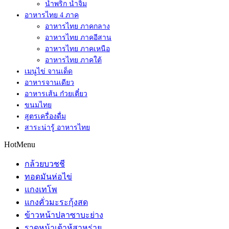
น้ำพริก น้ำจิ้ม
อาหารไทย 4 ภาค
อาหารไทย ภาคกลาง
อาหารไทย ภาคอีสาน
อาหารไทย ภาคเหนือ
อาหารไทย ภาคใต้
เมนูไข่ จานเด็ด
อาหารจานเดียว
อาหารเส้น ก๋วยเตี๋ยว
ขนมไทย
สูตรเครื่องดื่ม
สาระน่ารู้ อาหารไทย
HotMenu
กล้วยบวชชี
ทอดมันห่อไข่
แกงเทโพ
แกงคั่วมะระกุ้งสด
ข้าวหน้าปลาซาบะย่าง
ราดหน้าเต้าหู้สาหร่าย