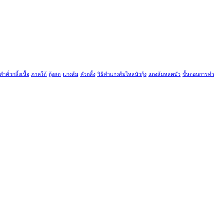
ีทำคั่วกลิ้งเนื้อ
ภาคใต้
กุ้งสด
แกงส้ม
คั่วกลิ้ง
วิธีทำแกงส้มไหลบัวกุ้ง
แกงส้มหลดบัว
ขั้นตอนการทำ