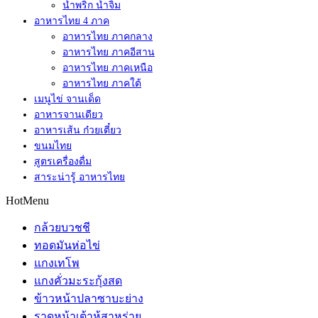
น้ำพริก น้ำจิ้ม
อาหารไทย 4 ภาค
อาหารไทย ภาคกลาง
อาหารไทย ภาคอีสาน
อาหารไทย ภาคเหนือ
อาหารไทย ภาคใต้
เมนูไข่ จานเด็ด
อาหารจานเดียว
อาหารเส้น ก๋วยเตี๋ยว
ขนมไทย
สูตรเครื่องดื่ม
สาระน่ารู้ อาหารไทย
HotMenu
กล้วยบวชชี
ทอดมันห่อไข่
แกงเทโพ
แกงคั่วมะระกุ้งสด
ข้าวหน้าปลาซาบะย่าง
ราดหน้าเต้าหู้สาหร่าย