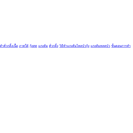
ีทำคั่วกลิ้งเนื้อ
ภาคใต้
กุ้งสด
แกงส้ม
คั่วกลิ้ง
วิธีทำแกงส้มไหลบัวกุ้ง
แกงส้มหลดบัว
ขั้นตอนการทำ