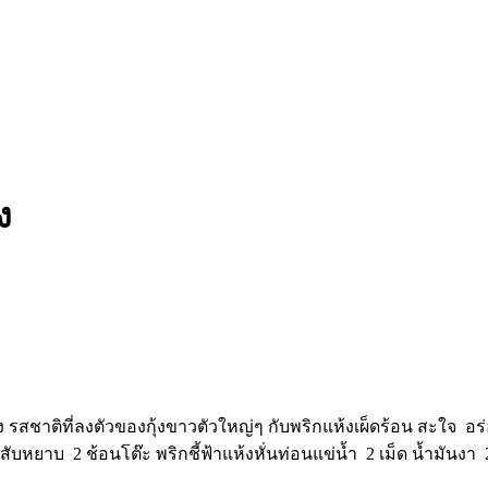
ง
 รสชาติที่ลงตัวของกุ้งขาวตัวใหญ่ๆ กับพริกแห้งเผ็ดร้อน สะใจ อร
บหยาบ 2 ช้อนโต๊ะ พริกชี้ฟ้าแห้งหั่นท่อนแข่น้ำ 2 เม็ด น้ำมันงา 