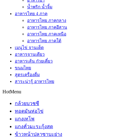
อาหารยำ
น้ำพริก น้ำจิ้ม
อาหารไทย 4 ภาค
อาหารไทย ภาคกลาง
อาหารไทย ภาคอีสาน
อาหารไทย ภาคเหนือ
อาหารไทย ภาคใต้
เมนูไข่ จานเด็ด
อาหารจานเดียว
อาหารเส้น ก๋วยเตี๋ยว
ขนมไทย
สูตรเครื่องดื่ม
สาระน่ารู้ อาหารไทย
HotMenu
กล้วยบวชชี
ทอดมันห่อไข่
แกงเทโพ
แกงคั่วมะระกุ้งสด
ข้าวหน้าปลาซาบะย่าง