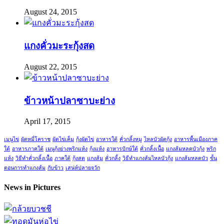
August 24, 2015
แกงคั่วมะระกุ้งสด
August 22, 2015
ข้าวหน้าปลาซาบะย่าง
April 17, 2015
เมนูไข่
ผัดหมี่โคราช
ผัดไข่เค็ม
กุ้งผัดไข่
อาหารใต้
คั่วกลิ้งหมู
ไหลบัวผัดกุ้ง
อาหารพื้นเมืองภาค
ใต้
อาหารภาคใต้
เมนูกุ้งย่างพริกแห้ง
กุ้งแห้ง
อาหารปักษ์ใต้
คั่วกลิ้งเนื้อ
แกงส้มหลดบัวกุ้ง
พริก
แห้ง
วิธีทำคั่วกลิ้งเนื้อ
ภาคใต้
กุ้งสด
แกงส้ม
คั่วกลิ้ง
วิธีทำแกงส้มไหลบัวกุ้ง
แกงส้มหลดบัว
ขั้น
ตอนการทำแกงส้ม
กับข้าว
เสน่ห์ปลายจวัก
News in Pictures