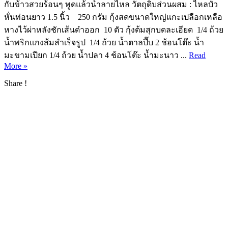
กับข้าวสวยร้อนๆ พูดแล้วน้ำลายไหล วัตถุดิบส่วนผสม : ไหลบัว
หั่นท่อนยาว 1.5 นิ้ว 250 กรัม กุ้งสดขนาดใหญ่แกะเปลือกเหลือ
หางไว้ผ่าหลังชักเส้นดำออก 10 ตัว กุ้งต้มสุกบดละเอียด 1/4 ถ้วย
น้ำพริกแกงส้มสำเร็จรูป 1/4 ถ้วย น้ำตาลปี๊บ 2 ช้อนโต๊ะ น้ำ
มะขามเปียก 1/4 ถ้วย น้ำปลา 4 ช้อนโต๊ะ น้ำมะนาว ...
Read
More »
Share !