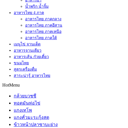
อาหารยำ
น้ำพริก น้ำจิ้ม
อาหารไทย 4 ภาค
อาหารไทย ภาคกลาง
อาหารไทย ภาคอีสาน
อาหารไทย ภาคเหนือ
อาหารไทย ภาคใต้
เมนูไข่ จานเด็ด
อาหารจานเดียว
อาหารเส้น ก๋วยเตี๋ยว
ขนมไทย
สูตรเครื่องดื่ม
สาระน่ารู้ อาหารไทย
HotMenu
กล้วยบวชชี
ทอดมันห่อไข่
แกงเทโพ
แกงคั่วมะระกุ้งสด
ข้าวหน้าปลาซาบะย่าง