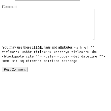
Comment
You may use these
HTML
tags and attributes:
<a href=""
title=""> <abbr title=""> <acronym title=""> <b>
<blockquote cite=""> <cite> <code> <del datetime="">
<em> <i> <q cite=""> <strike> <strong>