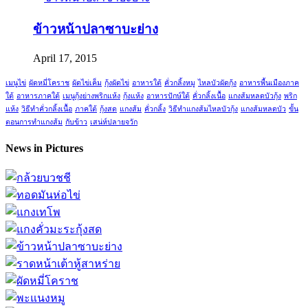
ข้าวหน้าปลาซาบะย่าง
April 17, 2015
เมนูไข่
ผัดหมี่โคราช
ผัดไข่เค็ม
กุ้งผัดไข่
อาหารใต้
คั่วกลิ้งหมู
ไหลบัวผัดกุ้ง
อาหารพื้นเมืองภาค
ใต้
อาหารภาคใต้
เมนูกุ้งย่างพริกแห้ง
กุ้งแห้ง
อาหารปักษ์ใต้
คั่วกลิ้งเนื้อ
แกงส้มหลดบัวกุ้ง
พริก
แห้ง
วิธีทำคั่วกลิ้งเนื้อ
ภาคใต้
กุ้งสด
แกงส้ม
คั่วกลิ้ง
วิธีทำแกงส้มไหลบัวกุ้ง
แกงส้มหลดบัว
ขั้น
ตอนการทำแกงส้ม
กับข้าว
เสน่ห์ปลายจวัก
News in Pictures