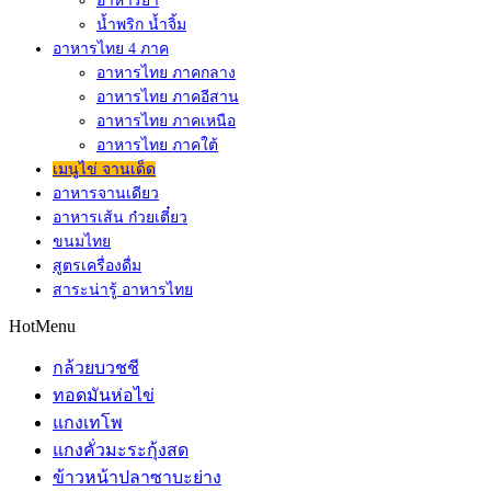
อาหารยำ
น้ำพริก น้ำจิ้ม
อาหารไทย 4 ภาค
อาหารไทย ภาคกลาง
อาหารไทย ภาคอีสาน
อาหารไทย ภาคเหนือ
อาหารไทย ภาคใต้
เมนูไข่ จานเด็ด
อาหารจานเดียว
อาหารเส้น ก๋วยเตี๋ยว
ขนมไทย
สูตรเครื่องดื่ม
สาระน่ารู้ อาหารไทย
HotMenu
กล้วยบวชชี
ทอดมันห่อไข่
แกงเทโพ
แกงคั่วมะระกุ้งสด
ข้าวหน้าปลาซาบะย่าง