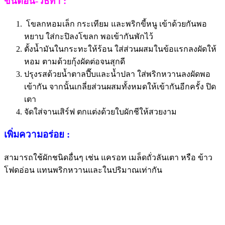
ขั้นตอน-วิธีทำ :
โขลกหอมเล็ก กระเทียม และพริกขี้หนู เข้าด้วยกันพอ
หยาบ ใส่กะปิลงโขลก พอเข้ากันพักไว้
ตั้งน้ำมันในกระทะให้ร้อน ใส่ส่วนผสมในข้อแรกลงผัดให้
หอม ตามด้วยกุ้งผัดต่อจนสุกดี
ปรุงรสด้วยน้ำตาลปี๊บและน้ำปลา ใส่พริกหวานลงผัดพอ
เข้ากัน จากนั้นเกลี่ยส่วนผสมทั้งหมดให้เข้ากันอีกครั้ง ปิด
เตา
จัดใส่จานเสิร์ฟ ตกแต่งด้วยใบผักชีให้สวยงาม
เพิ่มความอร่อย :
สามารถใช้ผักชนิดอื่นๆ เช่น แครอท เมล็ดถั่วลันเตา หรือ ข้าว
โฟดอ่อน แทนพริกหวานและในปริมาณเท่ากัน