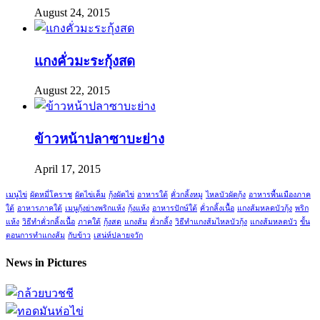
August 24, 2015
แกงคั่วมะระกุ้งสด
August 22, 2015
ข้าวหน้าปลาซาบะย่าง
April 17, 2015
เมนูไข่
ผัดหมี่โคราช
ผัดไข่เค็ม
กุ้งผัดไข่
อาหารใต้
คั่วกลิ้งหมู
ไหลบัวผัดกุ้ง
อาหารพื้นเมืองภาค
ใต้
อาหารภาคใต้
เมนูกุ้งย่างพริกแห้ง
กุ้งแห้ง
อาหารปักษ์ใต้
คั่วกลิ้งเนื้อ
แกงส้มหลดบัวกุ้ง
พริก
แห้ง
วิธีทำคั่วกลิ้งเนื้อ
ภาคใต้
กุ้งสด
แกงส้ม
คั่วกลิ้ง
วิธีทำแกงส้มไหลบัวกุ้ง
แกงส้มหลดบัว
ขั้น
ตอนการทำแกงส้ม
กับข้าว
เสน่ห์ปลายจวัก
News in Pictures