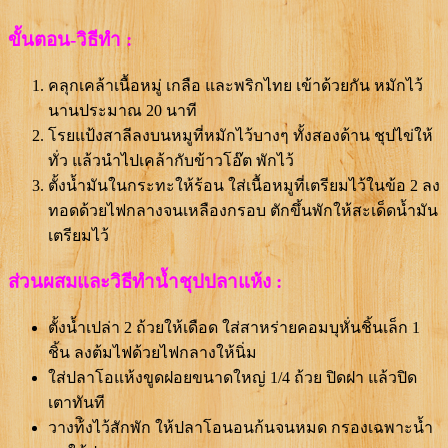
ขั้นตอน-วิธีทำ :
คลุกเคล้าเนื้อหมู่ เกลือ และพริกไทย เข้าด้วยกัน หมักไว้
นานประมาณ 20 นาที
โรยแป้งสาลีลงบนหมูที่หมักไว้บางๆ ทั้งสองด้าน ชุปไข่ให้
ทั่ว แล้วนำไปเคล้ากับข้าวโอ๊ต พักไว้
ตั้งน้ำมันในกระทะให้ร้อน ใส่เนื้อหมูที่เตรียมไว้ในข้อ 2 ลง
ทอดด้วยไฟกลางจนเหลืองกรอบ ตักขึ้นพักให้สะเด็ดน้ำมัน
เตรียมไว้
ส่วนผสมและวิธีทำน้ำชุปปลาแห้ง :
ตั้งน้ำเปล่า 2 ถ้วยให้เดือด ใส่สาหร่ายคอมบุหั่นชิ้นเล็ก 1
ชิ้น ลงต้มไฟด้วยไฟกลางให้นิ่ม
ใส่ปลาโอแห้งขูดฝอยขนาดใหญ่ 1/4 ถ้วย ปิดฝา แล้วปิด
เตาทันที
วางท้ิงไว้สักพัก ให้ปลาโอนอนก้นจนหมด กรองเฉพาะน้ำ