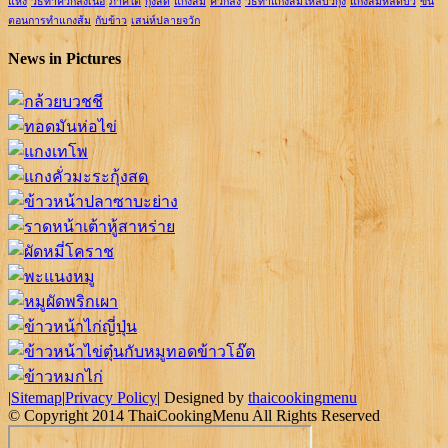
แห้ง
วิธีทำคั่วกลิ้งเนื้อ
ภาคใต้
กุ้งสด
แกงส้ม
คั่วกลิ้ง
วิธีทำแกงส้มไหลบัวกุ้ง
แกงส้มหลดบัว
ขั้น
ตอนการทำแกงส้ม
กับข้าว
เสน่ห์ปลายจวัก
News in Pictures
|
Sitemap
|
Privacy Policy
| Designed by
thaicookingmenu
© Copyright 2014 ThaiCookingMenu All Rights Reserved