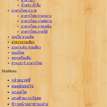
อาหารยำ
น้ำพริก น้ำจิ้ม
อาหารไทย 4 ภาค
อาหารไทย ภาคกลาง
อาหารไทย ภาคอีสาน
อาหารไทย ภาคเหนือ
อาหารไทย ภาคใต้
เมนูไข่ จานเด็ด
อาหารจานเดียว
อาหารเส้น ก๋วยเตี๋ยว
ขนมไทย
สูตรเครื่องดื่ม
สาระน่ารู้ อาหารไทย
HotMenu
กล้วยบวชชี
ทอดมันห่อไข่
แกงเทโพ
แกงคั่วมะระกุ้งสด
ข้าวหน้าปลาซาบะย่าง