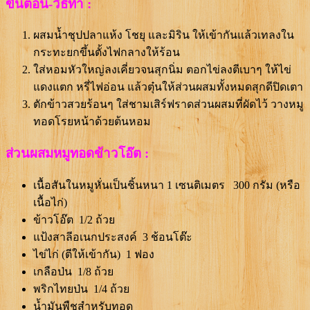
ขั้นตอน-วิธีทำ :
ผสมน้ำชุปปลาแห้ง โชยุ และมิริน ให้เข้ากันแล้วเทลงใน
กระทะยกขึ้นตั้งไฟกลางให้ร้อน
ใส่หอมหัวใหญ่ลงเคี่ยวจนสุกนิ่ม ตอกไข่ลงตีเบาๆ ให้ไข่
แดงแตก หรี่ไฟอ่อน แล้วตุ๋นให้ส่วนผสมทั้งหมดสุกดีปิดเตา
ตักข้าวสวยร้อนๆ ใส่ชามเสิร์ฟราดส่วนผสมที่ผัดไว้ วางหมู
ทอดโรยหน้าด้วยต้นหอม
ส่วนผสมหมูทอดข้าวโอ๊ต :
เนื้อสันในหมูหั่นเป็นชิ้นหนา 1 เซนติเมตร 300 กรัม (หรือ
เนื้อไก่)
ข้าวโอ๊ต 1/2 ถ้วย
แป้งสาลีอเนกประสงค์ 3 ช้อนโต๊ะ
ไข่ไก่ (ตีให้เข้ากัน) 1 ฟอง
เกลือป่น 1/8 ถ้วย
พริกไทยป่น 1/4 ถ้วย
น้ำมันพืชสำหรับทอด