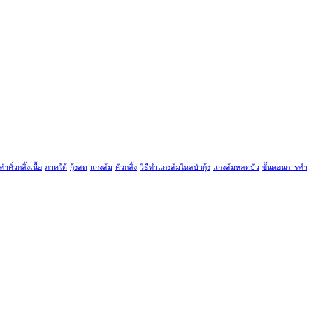
ีทำคั่วกลิ้งเนื้อ
ภาคใต้
กุ้งสด
แกงส้ม
คั่วกลิ้ง
วิธีทำแกงส้มไหลบัวกุ้ง
แกงส้มหลดบัว
ขั้นตอนการทำ