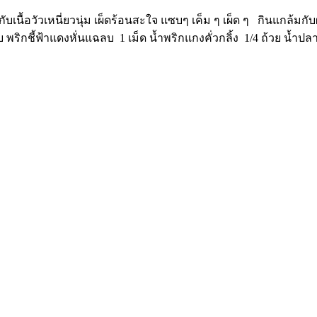
กับเนื้อวัวเหนี่ยวนุ่ม เผ็ดร้อนสะใจ แซบๆ เค็ม ๆ เผ็ด ๆ กินแกล้มก
พริกชี้ฟ้าแดงหั่นแฉลบ 1 เม็ด น้ำพริกแกงคั่วกลิ้ง 1/4 ถ้วย น้ำปลา