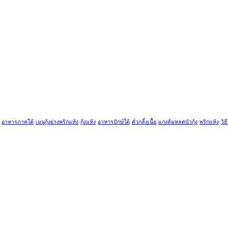
อาหารภาคใต้
เมนูกุ้งย่างพริกแห้ง
กุ้งแห้ง
อาหารปักษ์ใต้
คั่วกลิ้งเนื้อ
แกงส้มหลดบัวกุ้ง
พริกแห้ง
วิธ