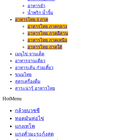
อาหารยำ
น้ำพริก น้ำจิ้ม
อาหารไทย 4 ภาค
อาหารไทย ภาคกลาง
อาหารไทย ภาคอีสาน
อาหารไทย ภาคเหนือ
อาหารไทย ภาคใต้
เมนูไข่ จานเด็ด
อาหารจานเดียว
อาหารเส้น ก๋วยเตี๋ยว
ขนมไทย
สูตรเครื่องดื่ม
สาระน่ารู้ อาหารไทย
HotMenu
กล้วยบวชชี
ทอดมันห่อไข่
แกงเทโพ
แกงคั่วมะระกุ้งสด