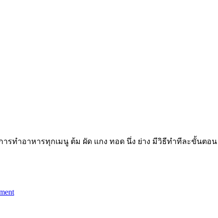
อาหารทุกเมนู ต้ม ผัด แกง ทอด นึ่ง ย่าง มีวิธีทำทีละขั้นตอน ง
ment