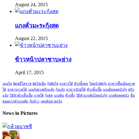
August 24, 2015
แกงคั่วมะระกุ้งสด
August 22, 2015
ข้าวหน้าปลาซาบะย่าง
April 17, 2015
เมนูไข่
ผัดหมี่โคราช
ผัดไข่เค็ม
กุ้งผัดไข่
อาหารใต้
คั่วกลิ้งหมู
ไหลบัวผัดกุ้ง
อาหารพื้นเมืองภาค
ใต้
อาหารภาคใต้
เมนูกุ้งย่างพริกแห้ง
กุ้งแห้ง
อาหารปักษ์ใต้
คั่วกลิ้งเนื้อ
แกงส้มหลดบัวกุ้ง
พริก
แห้ง
วิธีทำคั่วกลิ้งเนื้อ
ภาคใต้
กุ้งสด
แกงส้ม
คั่วกลิ้ง
วิธีทำแกงส้มไหลบัวกุ้ง
แกงส้มหลดบัว
ขั้น
ตอนการทำแกงส้ม
กับข้าว
เสน่ห์ปลายจวัก
News in Pictures