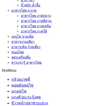
อาหารยำ
น้ำพริก น้ำจิ้ม
อาหารไทย 4 ภาค
อาหารไทย ภาคกลาง
อาหารไทย ภาคอีสาน
อาหารไทย ภาคเหนือ
อาหารไทย ภาคใต้
เมนูไข่ จานเด็ด
อาหารจานเดียว
อาหารเส้น ก๋วยเตี๋ยว
ขนมไทย
สูตรเครื่องดื่ม
สาระน่ารู้ อาหารไทย
HotMenu
กล้วยบวชชี
ทอดมันห่อไข่
แกงเทโพ
แกงคั่วมะระกุ้งสด
ข้าวหน้าปลาซาบะย่าง