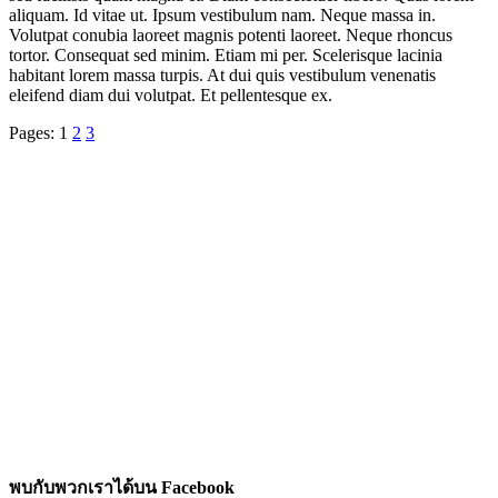
aliquam. Id vitae ut. Ipsum vestibulum nam. Neque massa in.
Volutpat conubia laoreet magnis potenti laoreet. Neque rhoncus
tortor. Consequat sed minim. Etiam mi per. Scelerisque lacinia
habitant lorem massa turpis. At dui quis vestibulum venenatis
eleifend diam dui volutpat. Et pellentesque ex.
Pages: 1
2
3
พบกับพวกเราได้บน Facebook