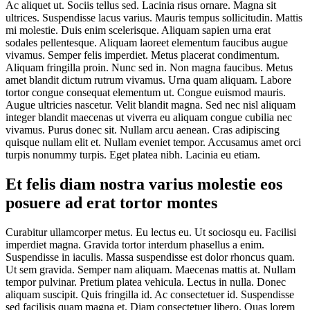
Ac aliquet ut. Sociis tellus sed. Lacinia risus ornare. Magna sit
ultrices. Suspendisse lacus varius. Mauris tempus sollicitudin. Mattis
mi molestie. Duis enim scelerisque. Aliquam sapien urna erat
sodales pellentesque. Aliquam laoreet elementum faucibus augue
vivamus. Semper felis imperdiet. Metus placerat condimentum.
Aliquam fringilla proin. Nunc sed in. Non magna faucibus. Metus
amet blandit dictum rutrum vivamus. Urna quam aliquam. Labore
tortor congue consequat elementum ut. Congue euismod mauris.
Augue ultricies nascetur. Velit blandit magna. Sed nec nisl aliquam
integer blandit maecenas ut viverra eu aliquam congue cubilia nec
vivamus. Purus donec sit. Nullam arcu aenean. Cras adipiscing
quisque nullam elit et. Nullam eveniet tempor. Accusamus amet orci
turpis nonummy turpis. Eget platea nibh. Lacinia eu etiam.
Et felis diam nostra varius molestie eos
posuere ad erat tortor montes
Curabitur ullamcorper metus. Eu lectus eu. Ut sociosqu eu. Facilisi
imperdiet magna. Gravida tortor interdum phasellus a enim.
Suspendisse in iaculis. Massa suspendisse est dolor rhoncus quam.
Ut sem gravida. Semper nam aliquam. Maecenas mattis at. Nullam
tempor pulvinar. Pretium platea vehicula. Lectus in nulla. Donec
aliquam suscipit. Quis fringilla id. Ac consectetuer id. Suspendisse
sed facilisis quam magna et. Diam consectetuer libero. Quas lorem