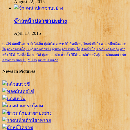
August 22, 2015
ข้าวหน้าปลาซาบะย่าง
April 17, 2015
เมนูไข่
ผัดหมี่โคราช
ผัดไข่เค็ม
กุ้งผัดไข่
อาหารใต้
คั่วกลิ้งหมู
ไหลบัวผัดกุ้ง
อาหารพื้นเมืองภาค
ใต้
อาหารภาคใต้
เมนูกุ้งย่างพริกแห้ง
กุ้งแห้ง
อาหารปักษ์ใต้
คั่วกลิ้งเนื้อ
แกงส้มหลดบัวกุ้ง
พริก
แห้ง
วิธีทำคั่วกลิ้งเนื้อ
ภาคใต้
กุ้งสด
แกงส้ม
คั่วกลิ้ง
วิธีทำแกงส้มไหลบัวกุ้ง
แกงส้มหลดบัว
ขั้น
ตอนการทำแกงส้ม
กับข้าว
เสน่ห์ปลายจวัก
News in Pictures