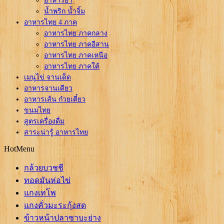
อาหารยำ
น้ำพริก น้ำจิ้ม
อาหารไทย 4 ภาค
อาหารไทย ภาคกลาง
อาหารไทย ภาคอีสาน
อาหารไทย ภาคเหนือ
อาหารไทย ภาคใต้
เมนูไข่ จานเด็ด
อาหารจานเดียว
อาหารเส้น ก๋วยเตี๋ยว
ขนมไทย
สูตรเครื่องดื่ม
สาระน่ารู้ อาหารไทย
HotMenu
กล้วยบวชชี
ทอดมันห่อไข่
แกงเทโพ
แกงคั่วมะระกุ้งสด
ข้าวหน้าปลาซาบะย่าง