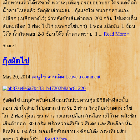
เมื่อทานแล้วได้รสชาติ หวานๆ เค็มๆ อร่อยอย่าบอกใคร แค่คิดก็
น้ำลายไหลแล้ว วัตถุดิบส่วนผสม : กุ้งแชบ๊วยขนาดกลางแกะ
เปลือก (เหลือหางไว้) ผ่าหลังชักเส้นดำออก 200 กรัม ไข่แดงเค็ม
สับละเอียด 3 ฟอง ไข่ไก่ (เฉพาะไข่ขาว) 1 ฟอง แป้งมัน 1 ช้อน
โต๊ะ น้ำมันหอย 2-3 ช้อนโต๊ะ น้ำตาลทราย 1 ...
Read More »
Share !
กุ้งผัดไข่
May 20, 2014
เมนูไข่ จานเด็ด
Leave a comment
กุ้งผัดไข่ เมนูสำหรับคนที่ชอบรับประทานกุ้ง มีวิธีทำทีละขั้น
ตอน เข้าใจง่าย ไม่ยุ่งยาก สำหรับ 2 ท่าน วัตถุดิบส่วนผสม : ไข่
ไก่ 2 ฟอง กุ้งสดขนาดกลางแกะเปลือก (เหลือหางไว้) ผ่าหลังชัก
เส้นดำออก 300 กรัม พริกหวานสีเขียว สีแดง และสีเหลือง หั่น
สี่เหลี่ยม 1/4 ถ้วย หอมเล็กสับหยาบ 3 ช้อนโต๊ะ กระเทียมสับ
หยาบ 2 ช้อนโต๊ะ ...
Read More »