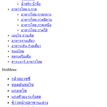
น้ำพริก น้ำจิ้ม
อาหารไทย 4 ภาค
อาหารไทย ภาคกลาง
อาหารไทย ภาคอีสาน
อาหารไทย ภาคเหนือ
อาหารไทย ภาคใต้
เมนูไข่ จานเด็ด
อาหารจานเดียว
อาหารเส้น ก๋วยเตี๋ยว
ขนมไทย
สูตรเครื่องดื่ม
สาระน่ารู้ อาหารไทย
HotMenu
กล้วยบวชชี
ทอดมันห่อไข่
แกงเทโพ
แกงคั่วมะระกุ้งสด
ข้าวหน้าปลาซาบะย่าง