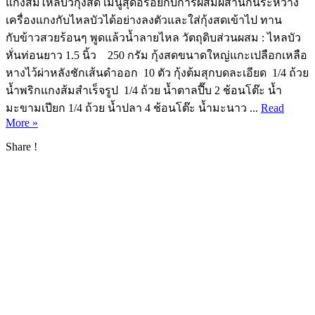
แกงส้มไหลบัวกุ้งสด เมนูสุดอร่อยกับการผสมผสานกันระหว่าง
เครื่องแกงกับไหลบัวได้อย่างลงตัวและใส่กุ้งสดเข้าไป ทาน
กับข้าวสวยร้อนๆ พูดแล้วน้ำลายไหล วัตถุดิบส่วนผสม : ไหลบัว
หั่นท่อนยาว 1.5 นิ้ว 250 กรัม กุ้งสดขนาดใหญ่แกะเปลือกเหลือ
หางไว้ผ่าหลังชักเส้นดำออก 10 ตัว กุ้งต้มสุกบดละเอียด 1/4 ถ้วย
น้ำพริกแกงส้มสำเร็จรูป 1/4 ถ้วย น้ำตาลปี๊บ 2 ช้อนโต๊ะ น้ำ
มะขามเปียก 1/4 ถ้วย น้ำปลา 4 ช้อนโต๊ะ น้ำมะนาว ...
Read
More »
Share !