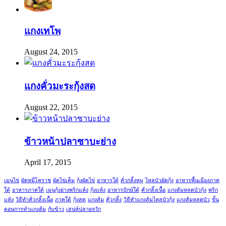
แกงเทโพ
August 24, 2015
แกงคั่วมะระกุ้งสด
August 22, 2015
ข้าวหน้าปลาซาบะย่าง
April 17, 2015
เมนูไข่
ผัดหมี่โคราช
ผัดไข่เค็ม
กุ้งผัดไข่
อาหารใต้
คั่วกลิ้งหมู
ไหลบัวผัดกุ้ง
อาหารพื้นเมืองภาค
ใต้
อาหารภาคใต้
เมนูกุ้งย่างพริกแห้ง
กุ้งแห้ง
อาหารปักษ์ใต้
คั่วกลิ้งเนื้อ
แกงส้มหลดบัวกุ้ง
พริก
แห้ง
วิธีทำคั่วกลิ้งเนื้อ
ภาคใต้
กุ้งสด
แกงส้ม
คั่วกลิ้ง
วิธีทำแกงส้มไหลบัวกุ้ง
แกงส้มหลดบัว
ขั้น
ตอนการทำแกงส้ม
กับข้าว
เสน่ห์ปลายจวัก