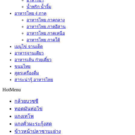
อาหารยำ
น้ำพริก น้ำจิ้ม
อาหารไทย 4 ภาค
อาหารไทย ภาคกลาง
อาหารไทย ภาคอีสาน
อาหารไทย ภาคเหนือ
อาหารไทย ภาคใต้
เมนูไข่ จานเด็ด
อาหารจานเดียว
อาหารเส้น ก๋วยเตี๋ยว
ขนมไทย
สูตรเครื่องดื่ม
สาระน่ารู้ อาหารไทย
HotMenu
กล้วยบวชชี
ทอดมันห่อไข่
แกงเทโพ
แกงคั่วมะระกุ้งสด
ข้าวหน้าปลาซาบะย่าง