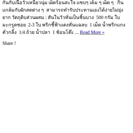
กันกับเนื้อวัวเหนี่ยวนุ่ม เผ็ดร้อนสะใจ แซบๆ เค็ม ๆ เผ็ด ๆ กิน
แกล้มกับผักสดต่าง ๆ สามารถทำรับประทานเองได้ง่ายไม่ยุ่ง
ยาก วัตถุดิบส่วนผสม : สันในวัวหั่นเป็นชิ้นบาง 500 กรัม ใบ
มะกรูดซอย 2-3 ใบ พริกชี้ฟ้าแดงหั่นแฉลบ 1 เม็ด น้ำพริกแกง
คั่วกลิ้ง 1/4 ถ้วย น้ำปลา 1 ช้อนโต๊ะ ...
Read More »
Share !