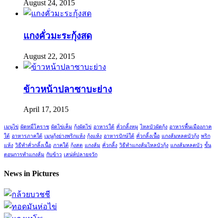
August 24, 2015
แกงคั่วมะระกุ้งสด
August 22, 2015
ข้าวหน้าปลาซาบะย่าง
April 17, 2015
เมนูไข่
ผัดหมี่โคราช
ผัดไข่เค็ม
กุ้งผัดไข่
อาหารใต้
คั่วกลิ้งหมู
ไหลบัวผัดกุ้ง
อาหารพื้นเมืองภาค
ใต้
อาหารภาคใต้
เมนูกุ้งย่างพริกแห้ง
กุ้งแห้ง
อาหารปักษ์ใต้
คั่วกลิ้งเนื้อ
แกงส้มหลดบัวกุ้ง
พริก
แห้ง
วิธีทำคั่วกลิ้งเนื้อ
ภาคใต้
กุ้งสด
แกงส้ม
คั่วกลิ้ง
วิธีทำแกงส้มไหลบัวกุ้ง
แกงส้มหลดบัว
ขั้น
ตอนการทำแกงส้ม
กับข้าว
เสน่ห์ปลายจวัก
News in Pictures