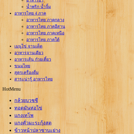
อาหารยำ
น้ำพริก น้ำจิ้ม
อาหารไทย 4 ภาค
อาหารไทย ภาคกลาง
อาหารไทย ภาคอีสาน
อาหารไทย ภาคเหนือ
อาหารไทย ภาคใต้
เมนูไข่ จานเด็ด
อาหารจานเดียว
อาหารเส้น ก๋วยเตี๋ยว
ขนมไทย
สูตรเครื่องดื่ม
สาระน่ารู้ อาหารไทย
HotMenu
กล้วยบวชชี
ทอดมันห่อไข่
แกงเทโพ
แกงคั่วมะระกุ้งสด
ข้าวหน้าปลาซาบะย่าง