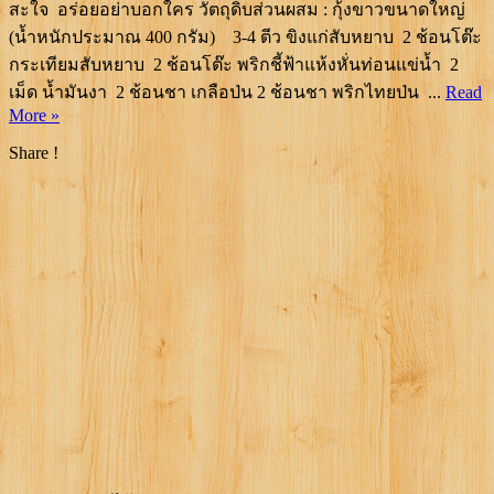
สะใจ อร่อยอย่าบอกใคร วัตถุดิบส่วนผสม : กุ้งขาวขนาดใหญ่
(น้ำหนักประมาณ 400 กรัม) 3-4 ตีว ขิงแก่สับหยาบ 2 ช้อนโต๊ะ
กระเทียมสับหยาบ 2 ช้อนโต๊ะ พริกชี้ฟ้าแห้งหั่นท่อนแข่น้ำ 2
เม็ด น้ำมันงา 2 ช้อนชา เกลือป่น 2 ช้อนชา พริกไทยป่น ...
Read
More »
Share !