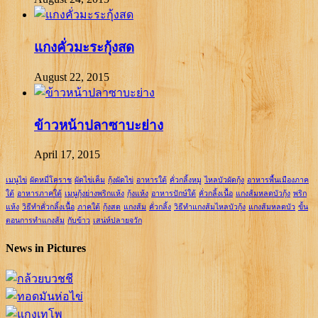
แกงคั่วมะระกุ้งสด
August 22, 2015
ข้าวหน้าปลาซาบะย่าง
April 17, 2015
เมนูไข่
ผัดหมี่โคราช
ผัดไข่เค็ม
กุ้งผัดไข่
อาหารใต้
คั่วกลิ้งหมู
ไหลบัวผัดกุ้ง
อาหารพื้นเมืองภาค
ใต้
อาหารภาคใต้
เมนูกุ้งย่างพริกแห้ง
กุ้งแห้ง
อาหารปักษ์ใต้
คั่วกลิ้งเนื้อ
แกงส้มหลดบัวกุ้ง
พริก
แห้ง
วิธีทำคั่วกลิ้งเนื้อ
ภาคใต้
กุ้งสด
แกงส้ม
คั่วกลิ้ง
วิธีทำแกงส้มไหลบัวกุ้ง
แกงส้มหลดบัว
ขั้น
ตอนการทำแกงส้ม
กับข้าว
เสน่ห์ปลายจวัก
News in Pictures