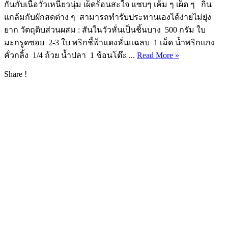
กันกับเนื้อวัวเหนี่ยวนุ่ม เผ็ดร้อนสะใจ แซบๆ เค็ม ๆ เผ็ด ๆ กิน
แกล้มกับผักสดต่าง ๆ สามารถทำรับประทานเองได้ง่ายไม่ยุ่ง
ยาก วัตถุดิบส่วนผสม : สันในวัวหั่นเป็นชิ้นบาง 500 กรัม ใบ
มะกรูดซอย 2-3 ใบ พริกชี้ฟ้าแดงหั่นแฉลบ 1 เม็ด น้ำพริกแกง
คั่วกลิ้ง 1/4 ถ้วย น้ำปลา 1 ช้อนโต๊ะ ...
Read More »
Share !