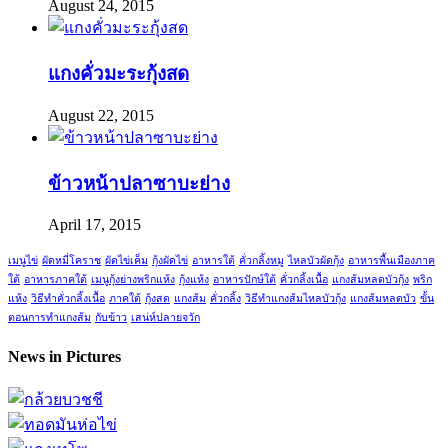
August 24, 2015
แกงคั่วมะระกุ้งสด
August 22, 2015
ข้าวหน้าปลาซาบะย่าง
April 17, 2015
เมนูไข่
ผัดหมี่โคราช
ผัดไข่เค็ม
กุ้งผัดไข่
อาหารใต้
คั่วกลิ้งหมู
ไหลบัวผัดกุ้ง
อาหารพื้นเมืองภาค
ใต้
อาหารภาคใต้
เมนูกุ้งย่างพริกแห้ง
กุ้งแห้ง
อาหารปักษ์ใต้
คั่วกลิ้งเนื้อ
แกงส้มหลดบัวกุ้ง
พริก
แห้ง
วิธีทำคั่วกลิ้งเนื้อ
ภาคใต้
กุ้งสด
แกงส้ม
คั่วกลิ้ง
วิธีทำแกงส้มไหลบัวกุ้ง
แกงส้มหลดบัว
ขั้น
ตอนการทำแกงส้ม
กับข้าว
เสน่ห์ปลายจวัก
News in Pictures