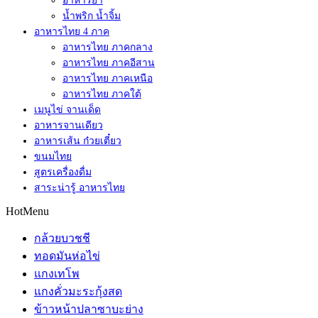
อาหารยำ
น้ำพริก น้ำจิ้ม
อาหารไทย 4 ภาค
อาหารไทย ภาคกลาง
อาหารไทย ภาคอีสาน
อาหารไทย ภาคเหนือ
อาหารไทย ภาคใต้
เมนูไข่ จานเด็ด
อาหารจานเดียว
อาหารเส้น ก๋วยเตี๋ยว
ขนมไทย
สูตรเครื่องดื่ม
สาระน่ารู้ อาหารไทย
HotMenu
กล้วยบวชชี
ทอดมันห่อไข่
แกงเทโพ
แกงคั่วมะระกุ้งสด
ข้าวหน้าปลาซาบะย่าง