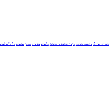
ีทำคั่วกลิ้งเนื้อ
ภาคใต้
กุ้งสด
แกงส้ม
คั่วกลิ้ง
วิธีทำแกงส้มไหลบัวกุ้ง
แกงส้มหลดบัว
ขั้นตอนการทำ