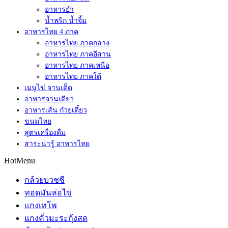
อาหารยำ
น้ำพริก น้ำจิ้ม
อาหารไทย 4 ภาค
อาหารไทย ภาคกลาง
อาหารไทย ภาคอีสาน
อาหารไทย ภาคเหนือ
อาหารไทย ภาคใต้
เมนูไข่ จานเด็ด
อาหารจานเดียว
อาหารเส้น ก๋วยเตี๋ยว
ขนมไทย
สูตรเครื่องดื่ม
สาระน่ารู้ อาหารไทย
HotMenu
กล้วยบวชชี
ทอดมันห่อไข่
แกงเทโพ
แกงคั่วมะระกุ้งสด