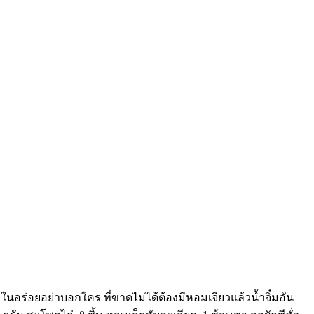
นอร่อยอย่าบอกใคร ที่ขาดไม่ได้ต้องมีหอมเจียวแล้วน้ำจิ๋มอัน