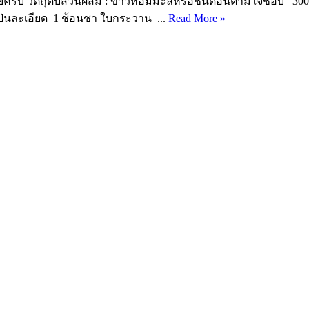
ครับ วัตถุดิบส่วนผสม : ข้าวหอมมะลิหรือชนิดอื่นตามใจชอบ 300 กร
่วป่นละเอียด 1 ช้อนชา ใบกระวาน ...
Read More »