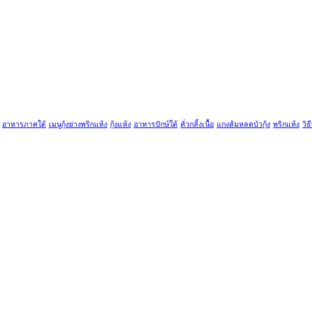
อาหารภาคใต้
เมนูกุ้งย่างพริกแห้ง
กุ้งแห้ง
อาหารปักษ์ใต้
คั่วกลิ้งเนื้อ
แกงส้มหลดบัวกุ้ง
พริกแห้ง
วิธ