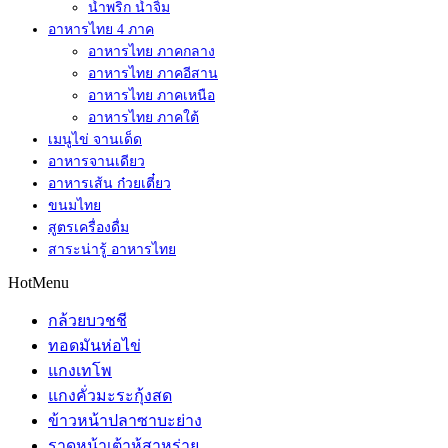
น้ำพริก น้ำจิ้ม
อาหารไทย 4 ภาค
อาหารไทย ภาคกลาง
อาหารไทย ภาคอีสาน
อาหารไทย ภาคเหนือ
อาหารไทย ภาคใต้
เมนูไข่ จานเด็ด
อาหารจานเดียว
อาหารเส้น ก๋วยเตี๋ยว
ขนมไทย
สูตรเครื่องดื่ม
สาระน่ารู้ อาหารไทย
HotMenu
กล้วยบวชชี
ทอดมันห่อไข่
แกงเทโพ
แกงคั่วมะระกุ้งสด
ข้าวหน้าปลาซาบะย่าง
ราดหน้าเต้าหู้สาหร่าย