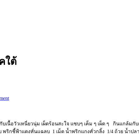
คใต้
ment
กับเนื้อวัวเหนี่ยวนุ่ม เผ็ดร้อนสะใจ แซบๆ เค็ม ๆ เผ็ด ๆ กินแกล้มก
พริกชี้ฟ้าแดงหั่นแฉลบ 1 เม็ด น้ำพริกแกงคั่วกลิ้ง 1/4 ถ้วย น้ำปลา