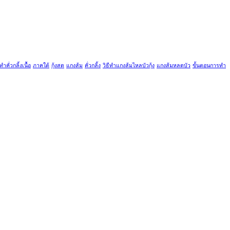
ีทำคั่วกลิ้งเนื้อ
ภาคใต้
กุ้งสด
แกงส้ม
คั่วกลิ้ง
วิธีทำแกงส้มไหลบัวกุ้ง
แกงส้มหลดบัว
ขั้นตอนการทำ