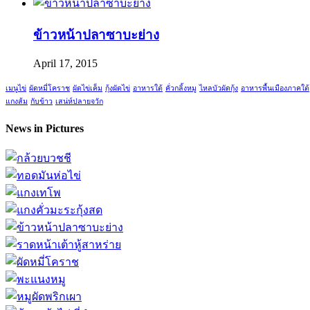
ข้าวหน้าปลาซาบะย่าง
April 17, 2015
เมนูไข่
ผัดหมี่โคราช
ผัดไข่เค็ม
กุ้งผัดไข่
อาหารใต้
คั่วกลิ้งหมู
ไหลบัวผัดกุ้ง
อาหารพื้นเมืองภาคใต้
แกงส้ม
กับข้าว
เสน่ห์ปลายจวัก
News in Pictures