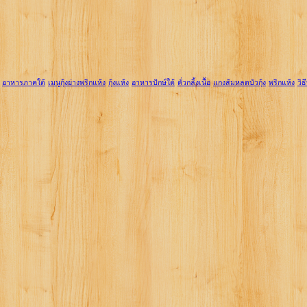
อาหารภาคใต้
เมนูกุ้งย่างพริกแห้ง
กุ้งแห้ง
อาหารปักษ์ใต้
คั่วกลิ้งเนื้อ
แกงส้มหลดบัวกุ้ง
พริกแห้ง
วิธ