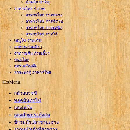
น้ำพริก น้ำจิ้ม
อาหารไทย 4 ภาค
อาหารไทย ภาคกลาง
อาหารไทย ภาคอีสาน
อาหารไทย ภาคเหนือ
อาหารไทย ภาคใต้
เมนูไข่ จานเด็ด
อาหารจานเดียว
อาหารเส้น ก๋วยเตี๋ยว
ขนมไทย
สูตรเครื่องดื่ม
สาระน่ารู้ อาหารไทย
HotMenu
กล้วยบวชชี
ทอดมันห่อไข่
แกงเทโพ
แกงคั่วมะระกุ้งสด
ข้าวหน้าปลาซาบะย่าง
ราดหน้าเต้าหู้สาหร่าย