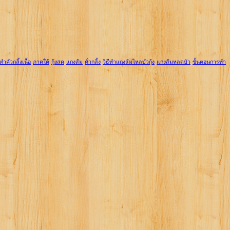
ีทำคั่วกลิ้งเนื้อ
ภาคใต้
กุ้งสด
แกงส้ม
คั่วกลิ้ง
วิธีทำแกงส้มไหลบัวกุ้ง
แกงส้มหลดบัว
ขั้นตอนการทำ