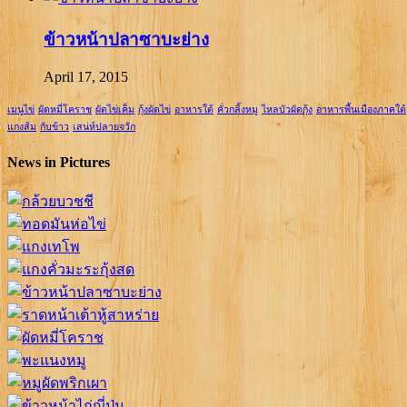
ข้าวหน้าปลาซาบะย่าง
April 17, 2015
เมนูไข่
ผัดหมี่โคราช
ผัดไข่เค็ม
กุ้งผัดไข่
อาหารใต้
คั่วกลิ้งหมู
ไหลบัวผัดกุ้ง
อาหารพื้นเมืองภาคใต้
แกงส้ม
กับข้าว
เสน่ห์ปลายจวัก
News in Pictures