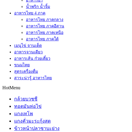
อาหารยำ
น้ำพริก น้ำจิ้ม
อาหารไทย 4 ภาค
อาหารไทย ภาคกลาง
อาหารไทย ภาคอีสาน
อาหารไทย ภาคเหนือ
อาหารไทย ภาคใต้
เมนูไข่ จานเด็ด
อาหารจานเดียว
อาหารเส้น ก๋วยเตี๋ยว
ขนมไทย
สูตรเครื่องดื่ม
สาระน่ารู้ อาหารไทย
HotMenu
กล้วยบวชชี
ทอดมันห่อไข่
แกงเทโพ
แกงคั่วมะระกุ้งสด
ข้าวหน้าปลาซาบะย่าง