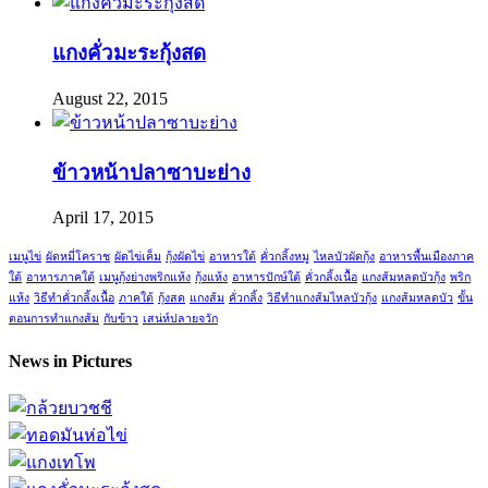
แกงคั่วมะระกุ้งสด
August 22, 2015
ข้าวหน้าปลาซาบะย่าง
April 17, 2015
เมนูไข่
ผัดหมี่โคราช
ผัดไข่เค็ม
กุ้งผัดไข่
อาหารใต้
คั่วกลิ้งหมู
ไหลบัวผัดกุ้ง
อาหารพื้นเมืองภาค
ใต้
อาหารภาคใต้
เมนูกุ้งย่างพริกแห้ง
กุ้งแห้ง
อาหารปักษ์ใต้
คั่วกลิ้งเนื้อ
แกงส้มหลดบัวกุ้ง
พริก
แห้ง
วิธีทำคั่วกลิ้งเนื้อ
ภาคใต้
กุ้งสด
แกงส้ม
คั่วกลิ้ง
วิธีทำแกงส้มไหลบัวกุ้ง
แกงส้มหลดบัว
ขั้น
ตอนการทำแกงส้ม
กับข้าว
เสน่ห์ปลายจวัก
News in Pictures