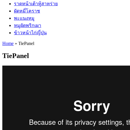
ราดหน้าเต้าหู้สาหร่าย
ผัดหมี่โคราช
พะแนงหมู
หมูผัดพริกเผา
ข้าวหน้าไก่ญี่ปุ่น
Home
»
TiePanel
TiePanel