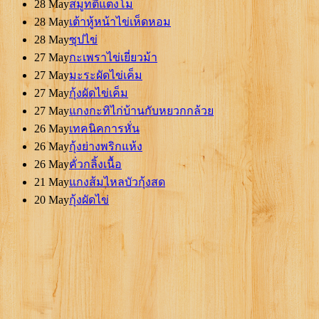
28 May
สมูทตี้แตงโม
28 May
เต้าหู้หน้าไข่เห็ดหอม
28 May
ซุปไข่
27 May
กะเพราไข่เยี่ยวม้า
27 May
มะระผัดไข่เค็ม
27 May
กุ้งผัดไข่เค็ม
27 May
แกงกะทิไก่บ้านกับหยวกกล้วย
26 May
เทคนิคการหั่น
26 May
กุ้งย่างพริกแห้ง
26 May
คั่วกลิ้งเนื้อ
21 May
แกงส้มไหลบัวกุ้งสด
20 May
กุ้งผัดไข่