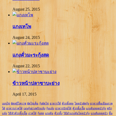
August 25, 2015
แกงเทโพ
August 24, 2015
แกงคั่วมะระกุ้งสด
August 22, 2015
ข้าวหน้าปลาซาบะย่าง
April 17, 2015
เมนูไข่
ผัดหมี่โคราช
ผัดไข่เค็ม
กุ้งผัดไข่
อาหารใต้
คั่วกลิ้งหมู
ไหลบัวผัดกุ้ง
อาหารพื้นเมืองภาค
ใต้
อาหารภาคใต้
เมนูกุ้งย่างพริกแห้ง
กุ้งแห้ง
อาหารปักษ์ใต้
คั่วกลิ้งเนื้อ
แกงส้มหลดบัวกุ้ง
พริก
แห้ง
วิธีทำคั่วกลิ้งเนื้อ
ภาคใต้
กุ้งสด
แกงส้ม
คั่วกลิ้ง
วิธีทำแกงส้มไหลบัวกุ้ง
แกงส้มหลดบัว
ขั้น