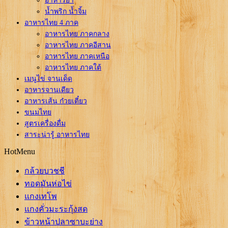
อาหารยำ
น้ำพริก น้ำจิ้ม
อาหารไทย 4 ภาค
อาหารไทย ภาคกลาง
อาหารไทย ภาคอีสาน
อาหารไทย ภาคเหนือ
อาหารไทย ภาคใต้
เมนูไข่ จานเด็ด
อาหารจานเดียว
อาหารเส้น ก๋วยเตี๋ยว
ขนมไทย
สูตรเครื่องดื่ม
สาระน่ารู้ อาหารไทย
HotMenu
กล้วยบวชชี
ทอดมันห่อไข่
แกงเทโพ
แกงคั่วมะระกุ้งสด
ข้าวหน้าปลาซาบะย่าง