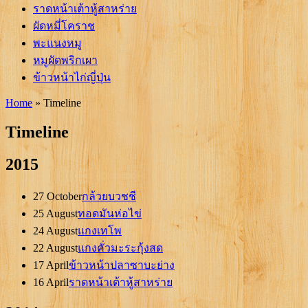
ราดหน้าเต้าหู้สาหร่าย
ผัดหมี่โคราช
พะแนงหมู
หมูผัดพริกเผา
ข้าวหน้าไก่ญี่ปุ่น
Home
»
Timeline
Timeline
2015
27 October
กล้วยบวชชี
25 August
ทอดมันห่อไข่
24 August
แกงเทโพ
22 August
แกงคั่วมะระกุ้งสด
17 April
ข้าวหน้าปลาซาบะย่าง
16 April
ราดหน้าเต้าหู้สาหร่าย