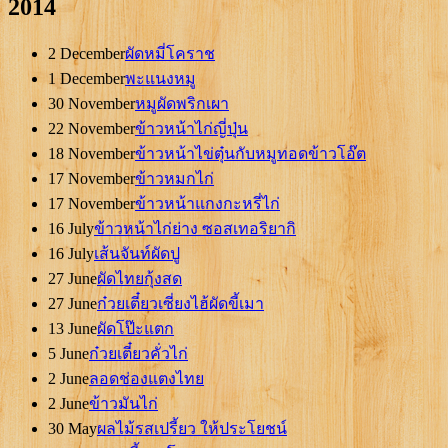
2014
2 December
ผัดหมี่โคราช
1 December
พะแนงหมู
30 November
หมูผัดพริกเผา
22 November
ข้าวหน้าไก่ญี่ปุ่น
18 November
ข้าวหน้าไข่ตุ๋นกับหมูทอดข้าวโอ๊ต
17 November
ข้าวหมกไก่
17 November
ข้าวหน้าแกงกะหรี่ไก่
16 July
ข้าวหน้าไก่ย่าง ซอสเทอริยากิ
16 July
เส้นจันท์ผัดปู
27 June
ผัดไทยกุ้งสด
27 June
ก๋วยเตี๋ยวเซี่ยงไฮ้ผัดขี้เมา
13 June
ผัดโป๊ะแตก
5 June
ก๋วยเตี๋ยวคั่วไก่
2 June
ลอดช่องแตงไทย
2 June
ข้าวมันไก่
30 May
ผลไม้รสเปรี้ยว ให้ประโยชน์