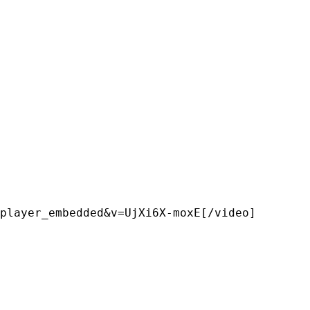
player_embedded&v=UjXi6X-moxE[/video]