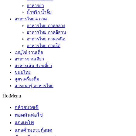
อาหารยำ
น้ำพริก น้ำจิ้ม
อาหารไทย 4 ภาค
อาหารไทย ภาคกลาง
อาหารไทย ภาคอีสาน
อาหารไทย ภาคเหนือ
อาหารไทย ภาคใต้
เมนูไข่ จานเด็ด
อาหารจานเดียว
อาหารเส้น ก๋วยเตี๋ยว
ขนมไทย
สูตรเครื่องดื่ม
สาระน่ารู้ อาหารไทย
HotMenu
กล้วยบวชชี
ทอดมันห่อไข่
แกงเทโพ
แกงคั่วมะระกุ้งสด